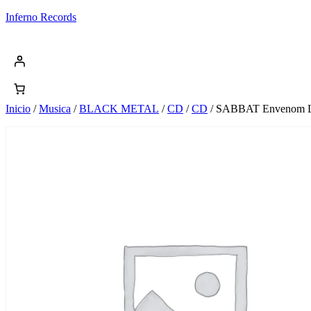
Saltar
Inferno Records
al
contenido
Inicio
/
Musica
/
BLACK METAL
/
CD
/
CD
/ SABBAT Envenom 