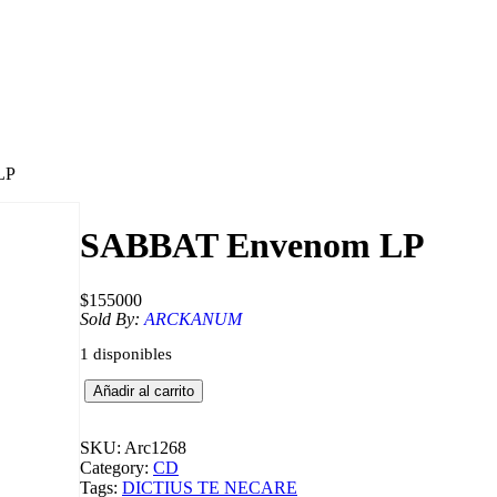
LP
SABBAT Envenom LP
$
155000
Sold By:
ARCKANUM
1 disponibles
S
Añadir al carrito
A
B
B
SKU:
Arc1268
A
Category:
CD
T
Tags:
DICTIUS TE NECARE