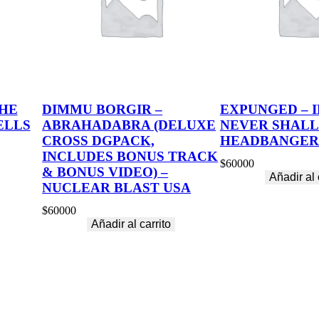
THE
DIMMU BORGIR –
EXPUNGED – 
ELLS
ABRAHADABRA (DELUXE
NEVER SHALL
CROSS DGPACK,
HEADBANGER
INCLUDES BONUS TRACK
$
60000
& BONUS VIDEO) –
Añadir al 
NUCLEAR BLAST USA
$
60000
Añadir al carrito