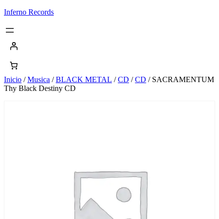
Saltar
Inferno Records
al
contenido
Inicio
/
Musica
/
BLACK METAL
/
CD
/
CD
/ SACRAMENTUM
Thy Black Destiny CD