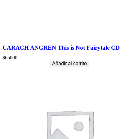
D
c
a
n
t
i
d
a
CARACH ANGREN This is Not Fairytale CD
d
$
65000
Añadir al carrito