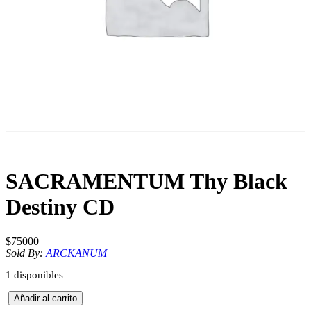
SACRAMENTUM Thy Black
Destiny CD
$
75000
Sold By:
ARCKANUM
1 disponibles
S
Añadir al carrito
A