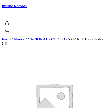
Saltar
Inferno Records
al
contenido
Inicio
/
Musica
/
NACIONAL
/
CD
/
CD
/ SAMAEL Blood Ritual
CD