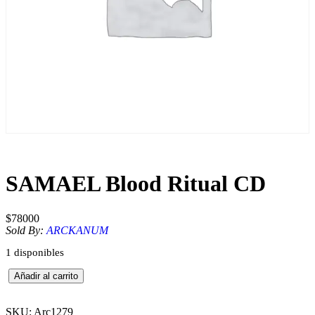
SAMAEL Blood Ritual CD
$
78000
Sold By:
ARCKANUM
1 disponibles
S
Añadir al carrito
A
M
A
SKU:
Arc1279