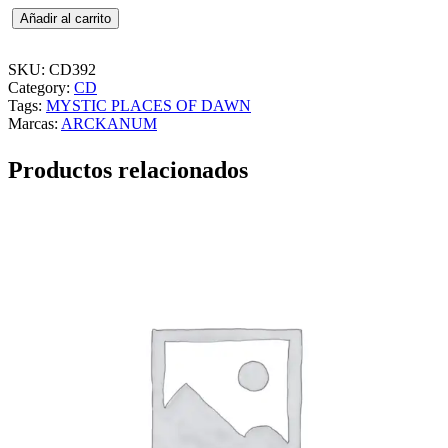
S
Añadir al carrito
E
P
T
SKU:
CD392
I
Category:
CD
C
Tags:
MYSTIC PLACES OF DAWN
F
Marcas:
ARCKANUM
L
E
Productos relacionados
S
H
–
M
Y
S
T
I
C
P
L
A
C
E
S
O