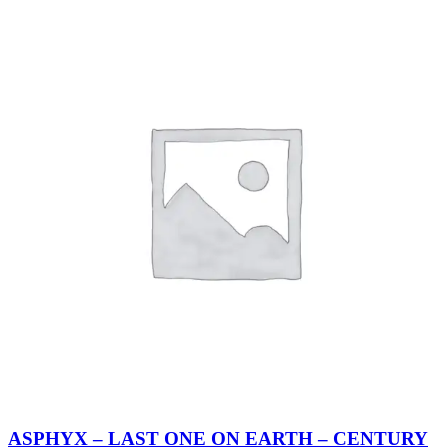
ASPHYX – LAST ONE ON EARTH – CENTURY