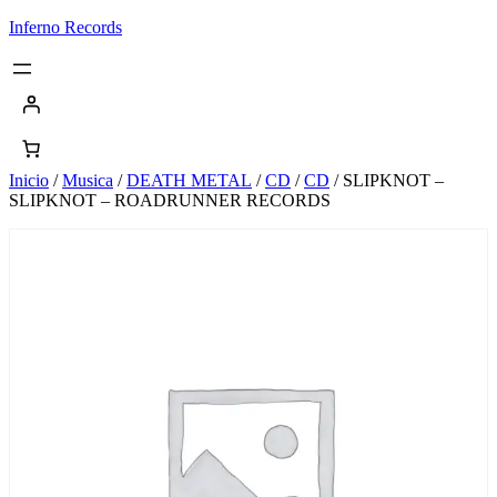
Saltar
Inferno Records
al
contenido
Inicio
/
Musica
/
DEATH METAL
/
CD
/
CD
/ SLIPKNOT –
SLIPKNOT – ROADRUNNER RECORDS