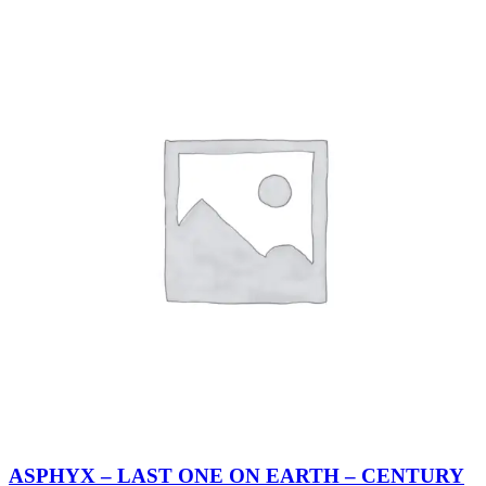
ASPHYX – LAST ONE ON EARTH – CENTURY