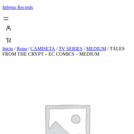
Saltar
Inferno Records
al
contenido
Inicio
/
Ropa
/
CAMISETA
/
TV SERIES
/
MEDIUM
/ TALES
FROM THE CRYPT – EC COMICS – MEDIUM