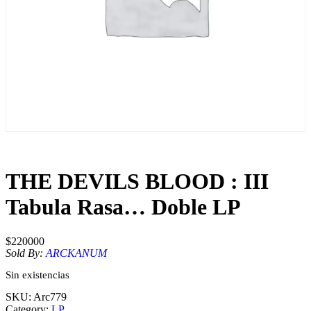
THE DEVILS BLOOD : III
Tabula Rasa… Doble LP
$
220000
Sold By:
ARCKANUM
Sin existencias
SKU:
Arc779
Category:
LP