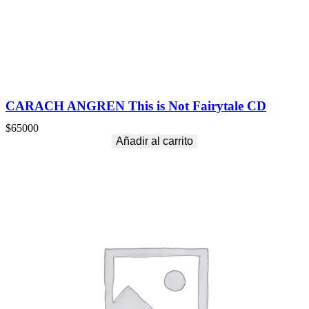
y
Y
e
a
r
s
C
D
CARACH ANGREN This is Not Fairytale CD
c
a
$
65000
n
Añadir al carrito
t
i
d
a
d