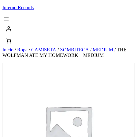
Saltar
Inferno Records
al
contenido
Inicio
/
Ropa
/
CAMISETA
/
ZOMBITECA
/
MEDIUM
/ THE
WOLFMAN ATE MY HOMEWORK – MEDIUM –