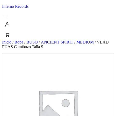
Saltar
Inferno Records
al
contenido
Inicio
/
Ropa
/
BUSO
/
ANCIENT SPIRIT
/
MEDIUM
/ VLAD
PUAS Camibuzo Talla S