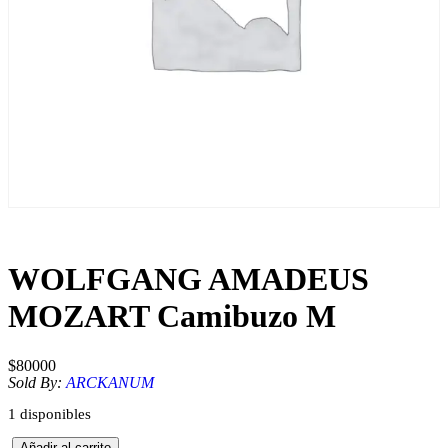
WOLFGANG AMADEUS
MOZART Camibuzo M
$
80000
Sold By:
ARCKANUM
1 disponibles
W
Añadir al carrito