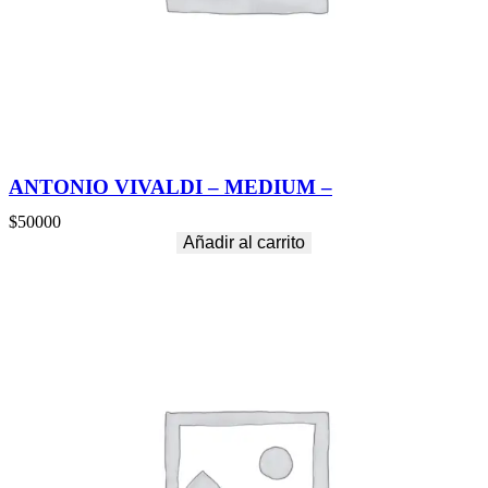
u
z
o
M
c
a
n
t
i
ANTONIO VIVALDI – MEDIUM –
d
a
$
50000
d
Añadir al carrito