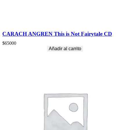
d
CARACH ANGREN This is Not Fairytale CD
$
65000
Añadir al carrito