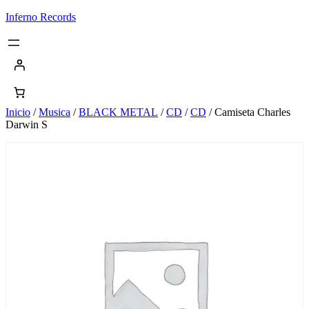
Saltar
Inferno Records
al
contenido
Inicio
/
Musica
/
BLACK METAL
/
CD
/
CD
/ Camiseta Charles
Darwin S