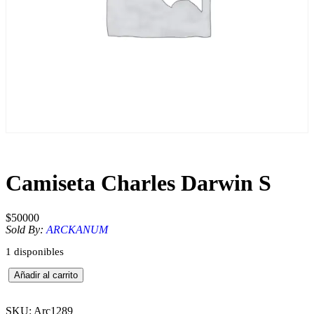
Camiseta Charles Darwin S
$
50000
Sold By:
ARCKANUM
1 disponibles
C
Añadir al carrito
a
m
i
SKU:
Arc1289