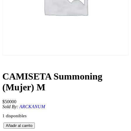
CAMISETA Summoning
(Mujer) M
$
50000
Sold By:
ARCKANUM
1 disponibles
C
Añadir al carrito
A