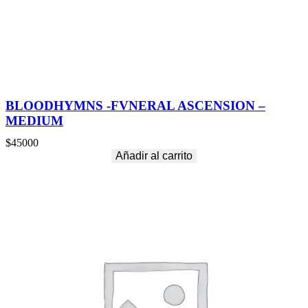
n
t
i
d
a
d
BLOODHYMNS -FVNERAL ASCENSION –
MEDIUM
$
45000
Añadir al carrito