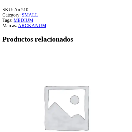
M
I
SKU:
Arc510
S
Category:
SMALL
E
Tags:
MEDIUM
T
Marcas:
ARCKANUM
A
S
Productos relacionados
u
m
m
o
n
i
n
g
(
M
u
j
e
r
)
M
c
a