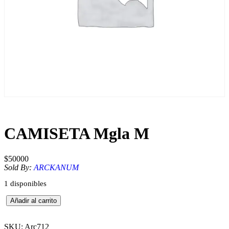
CAMISETA Mgla M
$
50000
Sold By:
ARCKANUM
1 disponibles
C
Añadir al carrito
A
M
I
SKU:
Arc712