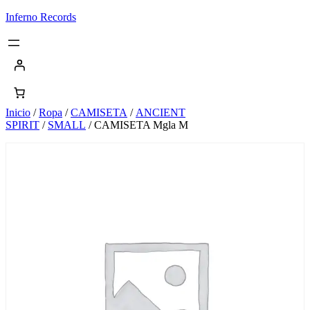
Saltar
Inferno Records
al
contenido
Inicio
/
Ropa
/
CAMISETA
/
ANCIENT
SPIRIT
/
SMALL
/ CAMISETA Mgla M